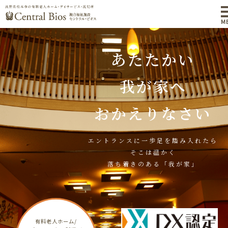
M
あたたかい
我が家へ
おかえりなさい
エントランスに一歩足を踏み入れたら
そこは温かく
落ち着きのある「我が家」
有料老人ホーム/