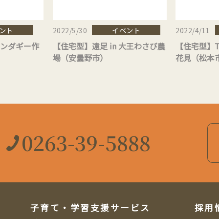
ント
イベント
2022/5/30
2022/4/11
ンダギー作
【住宅型】遠足 in 大王わさび農
【住宅型】Tc
場（安曇野市）
花見（松本
～
0263-39-5888
子育て・学習支援サービス
採用