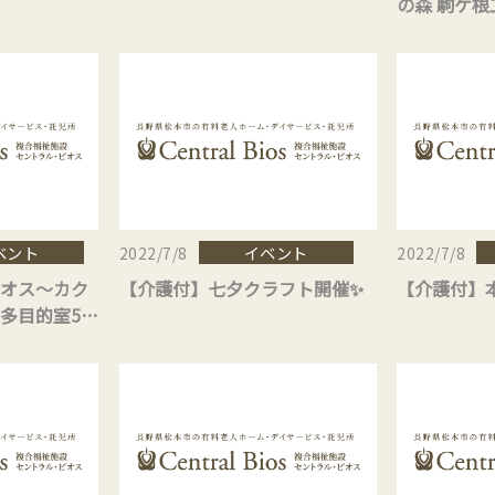
の森 駒ケ
ベント
イベント
2022/7/8
2022/7/8
オス～カク
【介護付】七夕クラフト開催✨
【介護付】
多目的室5周