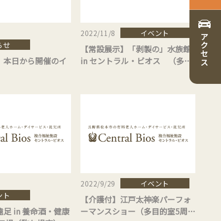
イベント
2022/11/8
アクセス
らせ
【常設展示】「剥製の」水族館
】本日から開催のイ
in セントラル・ビオス （多目
的室5周年イベント第3弾）
イベント
2022/9/29
ント
【介護付】江戸太神楽パーフォ
足 in 養命酒・健康
ーマンスショー（多目的室5周年