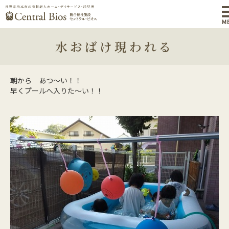
M
水おばけ現われる
朝から あつ～い！！
早くプールへ入りた～い！！