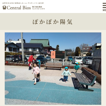
M
ぽかぽか陽気