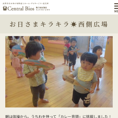
M
お日さまキラキラ☀西側広場
朝は体操から。うちわを持って「カレー音頭」に挑戦しました！