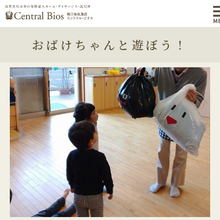
M
おばけちゃんと遊ぼう！