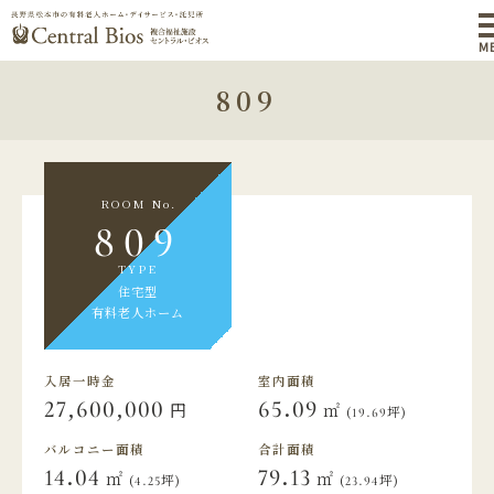
M
809
ROOM No.
809
TYPE
住宅型
有料老人ホーム
入居一時金
室内面積
27,600,000
65.09
円
㎡
(19.69坪)
バルコニー面積
合計面積
14.04
79.13
㎡
㎡
(4.25坪)
(23.94坪)