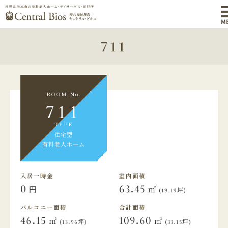
M
711
ROOM No.
711
TYPE
住宅型
有料老人ホーム
入居一時金
室内面積
0
63.45
円
㎡
(19.19坪)
バルコニー面積
合計面積
46.15
109.60
㎡
㎡
(13.96坪)
(33.15坪)