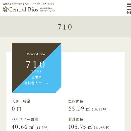
M
710
ROOM No.
710
TYPE
住宅型
有料老人ホーム
入居一時金
室内面積
0
65.09
円
㎡
(19.69坪)
バルコニー面積
合計面積
40.66
105.75
㎡
㎡
(12.3坪)
(31.99坪)