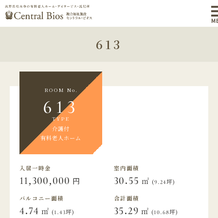
M
613
ROOM No.
613
TYPE
介護付
有料老人ホーム
入居一時金
室内面積
11,300,000
30.55
円
㎡
(9.24坪)
バルコニー面積
合計面積
4.74
35.29
㎡
㎡
(1.43坪)
(10.68坪)