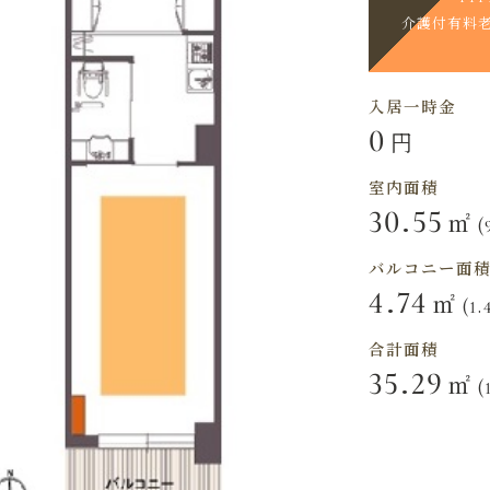
介護付
有料
入居一時金
0
円
室内面積
30.55
㎡
(
バルコニー面
4.74
㎡
(1.
合計面積
35.29
㎡
(