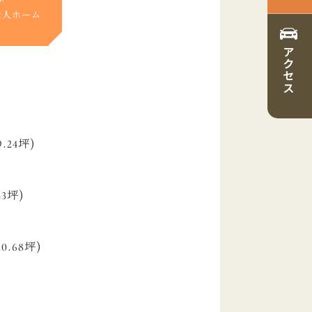
老人ホーム
アクセス
9.24坪)
積
43坪)
10.68坪)