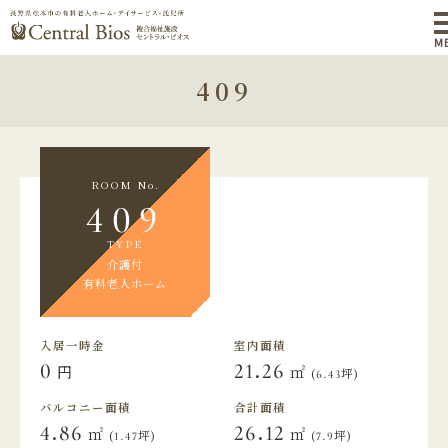
M
409
ROOM No.
409
TYPE
介護付
有料老人ホーム
入居一時金
室内面積
0
21.26
円
㎡
(6.43坪)
バルコニー面積
合計面積
4.86
26.12
㎡
㎡
(1.47坪)
(7.9坪)