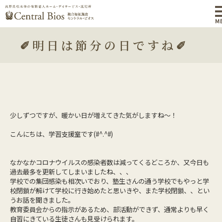
M
✐明日は節分の日ですね✐
少しずつですが、暖かい日が増えてきた気がしますね～！
こんにちは、学習支援室です(#^.^#)
なかなかコロナウイルスの感染者数は減ってくるどころか、又今日も
過去最多を更新してしまいましたね、、、
学校での集団感染も相次いでおり、塾生さんの通う学校でもやっと学
校閉鎖が解けて学校に行き始めたと思いきや、また学校閉鎖、、とい
うお話を聞きました。
教育委員会からの指示があるため、部活動ができず、通常よりも早く
自習にきている生徒さんも見受けられます。