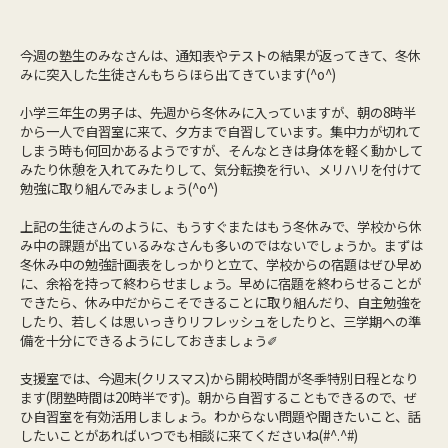
今週の塾生のみなさんは、通知表やテストの結果が返ってきて、冬休
みに突入した生徒さんもちらほら出てきています(^o^)
小学三年生の男子は、先週から冬休みに入っていますが、朝の8時半
から一人で自習室に来て、夕方まで自習しています。集中力が切れて
しまう時も何回かあるようですが、そんなときは身体を軽く動かして
みたり休憩を入れてみたりして、気分転換を行い、メリハリを付けて
勉強に取り組んでみましょう(^o^)
上記の生徒さんのように、もうすぐまたはもう冬休みで、学校から休
み中の課題が出ているみなさんも多いのではないでしょうか。まずは
冬休み中の勉強計画表をしっかりと立て、学校からの宿題はぜひ早め
に、余裕を持って終わらせましょう。早めに宿題を終わらせることが
できたら、休み中だからこそできることに取り組んだり、自主勉強を
したり、若しくは思いっきりリフレッシュをしたりと、三学期への準
備を十分にできるようにしておきましょう✐
支援室では、今週末(クリスマス)から開校時間が冬季特別日程となり
ます(閉塾時間は20時半です)。朝から自習することもできるので、ぜ
ひ自習室を有効活用しましょう。わからない問題や聞きたいこと、話
したいことがあればいつでも相談に来てくださいね(#^.^#)