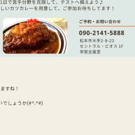
いますね！
ょうか(#^.^#)