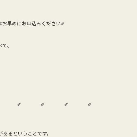
はお早めにお申込みください✐
べて、
✐ ✐ ✐ ✐ ✐
があるということです。