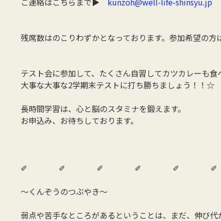
ご連絡はこちらまで▶
kunzoh@well-life-shinsyu.jp
残席数はのこりわずかとなっております。参加希望の方
テスト会に参加して、たくさん自習してカツカレーも食
大事な大事な2学期末テストに打ち勝ちましょう！！☆
長時間学習は、心と脳のスタミナを鍛えます。
お申込み、お待ちしております。
✐ ✐ ✐ ✐ ✐ 
～くんぞうのつぶやき～
弱点や苦手なところがあるということは、まだ、伸び代