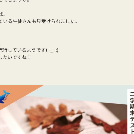
ば、
ている生徒さんも見受けられました。
しているようです(~_~;)
したいですね！