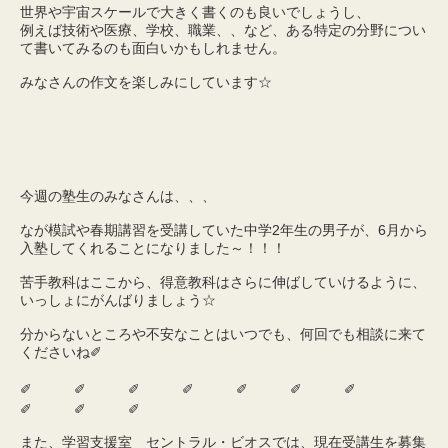
世界や宇宙スケールで大きく書くのも良いでしょうし、
例えば技術や医療、学校、職業、、など、ある特定の分野につい
て書いてみるのも面白いかもしれません。
みなさんの作文を楽しみにしています☆
今週の塾生のみなさんは、、、
なが模試や春期講習を受講していた中学2年生の男子が、6月から
入塾してくれることになりました～！！！
苦手教科はここから、得意教科はさらに伸ばしていけるように、
いっしょにがんばりましょう☆
分からないところや不安なことはいつでも、何回でも相談に来て
くださいね✐
✐ ✐ ✐ ✐ ✐ ✐ ✐
✐ ✐ ✐
また、学習支援室 セントラル・ビオスでは、現在受講生を募集