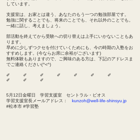
しています。
支援室は、お家とは違う、あなたのもう一つの勉強部屋です。
勉強に関することでも、将来のことでも、それ以外のことでも。
一緒に話し、考えましょう。
部活動を終えてから受験への切り替えは上手にいかないこともあ
ります。
早めに少しずつクセを付けていくためにも、今の時期の入塾をお
すすめします。(今ならお席に余裕がございます)
無料体験もありますので、ご興味のある方は、下記のアドレスま
でご連絡ください(^<^)
✐ ✐ ✐ ✐ ✐ ✐ ✐
✐ ✐ ✐
5月12日金曜日 学習支援室 セントラル・ビオス
学習支援室長メールアドレス：
kunzoh@well-life-shinsyu.jp
#松本市 #学習塾