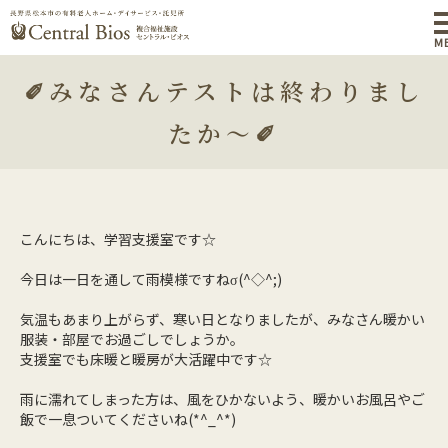
M
✐みなさんテストは終わりまし
たか～✐
こんにちは、学習支援室です☆
今日は一日を通して雨模様ですねσ(^◇^;)
気温もあまり上がらず、寒い日となりましたが、みなさん暖かい
服装・部屋でお過ごしでしょうか。
支援室でも床暖と暖房が大活躍中です☆
雨に濡れてしまった方は、風をひかないよう、暖かいお風呂やご
飯で一息ついてくださいね(*^_^*)