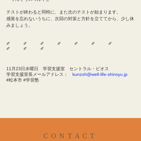
テストが終わると同時に、また次のテストが始まります。
感覚を忘れないうちに、次回の対策と方針を立ててから、少し休
みましょう。
✐ ✐ ✐ ✐ ✐ ✐ ✐
✐ ✐ ✐
11月23日水曜日 学習支援室 セントラル・ビオス
学習支援室長メールアドレス：
kunzoh@well-life-shinsyu.jp
#松本市 #学習塾
CONTACT