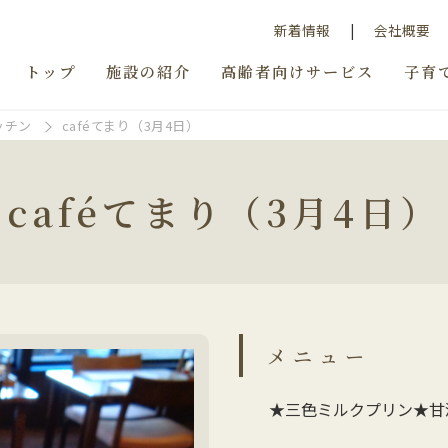
新着情報
会社概要
トップ
施設の紹介
高齢者向けサービス
子育
ッチン
caféてまり（3月4日）
caféてまり（3月4日）
メニュー
★三色ミルクプリン★甘