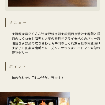
メニュー
★御飯★具だくさん汁★厚焼き卵★銀鱈西京漬け★春菊と鶏
肉のつくね★甘海老と大葉の春巻きフライ★帆立のバター醤
油焼き★野菜の炊き合わせ★牛肉のしぐれ煮★鮭の南蛮漬け
★茄子の田楽★南瓜とレーズンのサラダ★ミニトマト★旬の
果物ゼリー
ポイント
旬の食材を使用した特別弁当です！