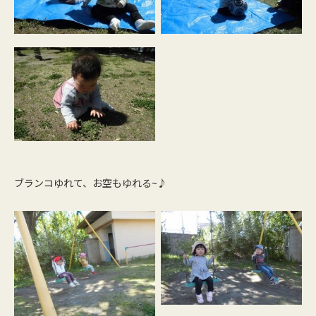
ブランコゆれて、お空もゆれる~♪