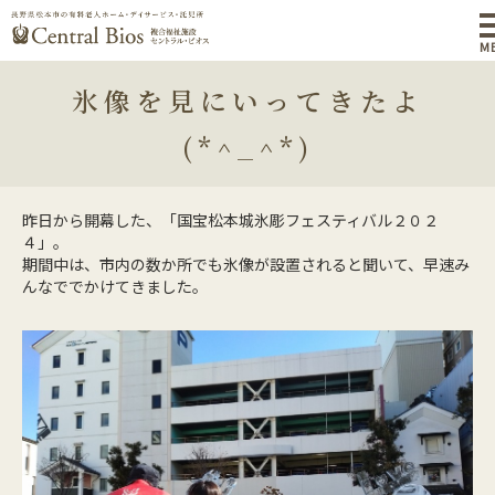
M
氷像を見にいってきたよ
(*^_^*)
昨日から開幕した、「国宝松本城氷彫フェスティバル２０２
４」。
期間中は、市内の数か所でも氷像が設置されると聞いて、早速み
んなででかけてきました。