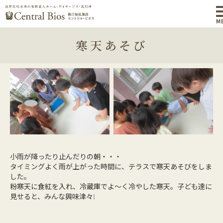
M
寒天あそび
小雨が降ったり止んだりの朝・・・
タイミングよく雨が上がった時間に、テラスで寒天あそびをしま
した。
粉寒天に食紅を入れ、冷蔵庫でよ～く冷やした寒天。子ども達に
見せると、みんな興味津々❕