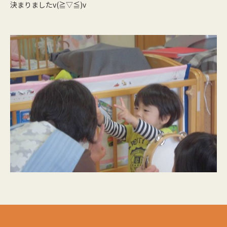
決まりましたv(≧▽≦)v