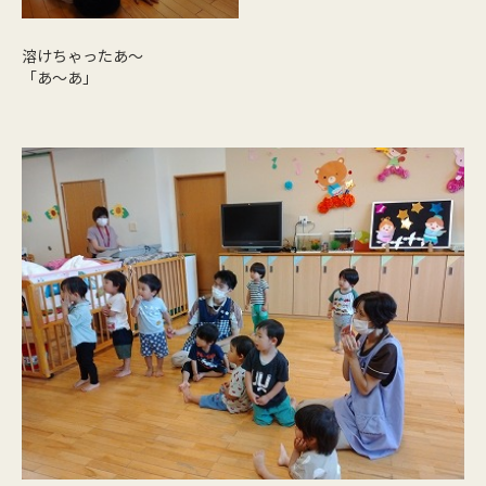
溶けちゃったあ～
「あ～あ」