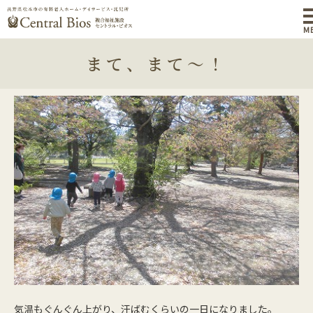
M
まて、まて～！
気温もぐんぐん上がり、汗ばむくらいの一日になりました。