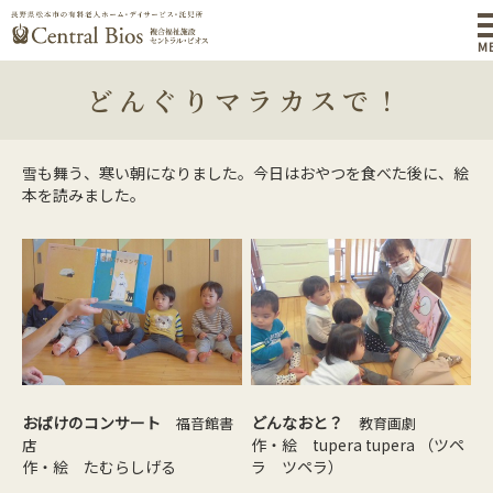
M
どんぐりマラカスで！
雪も舞う、寒い朝になりました。今日はおやつを食べた後に、絵
本を読みました。
おばけのコンサート
どんなおと？
福音館書
教育画劇
作・絵 tupera tupera （ツペ
店
作・絵 たむらしげる
ラ ツペラ）