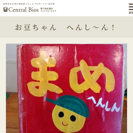
M
お豆ちゃん へんし～ん！