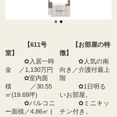
【611号
【お部屋の特
室】
徴】
✿入居一時
✿人気の南
金 ／1,130万円
向き／介護付最上
✿室内面
階
積 ／30.55
✿1日明る
㎡(19.69坪)
いお部屋。
✿バルコニ
✿ミニキッ
ー面積／4.86㎡ (
チン付き。