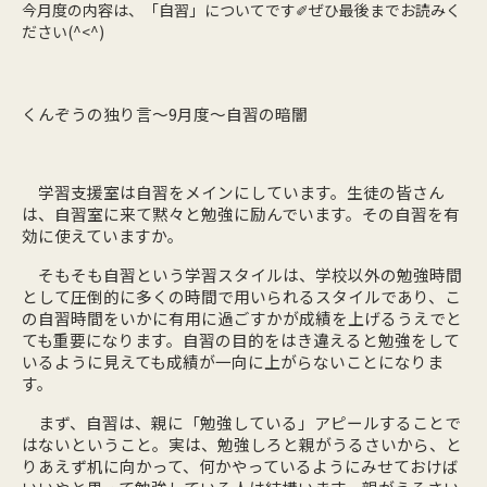
今月度の内容は、「自習」についてです✐ぜひ最後までお読みく
ださい(^<^)
くんぞうの独り言～9月度～自習の暗闇
学習支援室は自習をメインにしています。生徒の皆さん
は、自習室に来て黙々と勉強に励んでいます。その自習を有
効に使えていますか。
そもそも自習という学習スタイルは、学校以外の勉強時間
として圧倒的に多くの時間で用いられるスタイルであり、こ
の自習時間をいかに有用に過ごすかが成績を上げるうえでと
ても重要になります。自習の目的をはき違えると勉強をして
いるように見えても成績が一向に上がらないことになりま
す。
まず、自習は、親に「勉強している」アピールすることで
はないということ。実は、勉強しろと親がうるさいから、と
りあえず机に向かって、何かやっているようにみせておけば