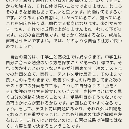
いいやと思って勉強している人は結構います。親がうるさい
から勉強する、それ自体は悪いことではありません、むしろ
そのような動機もあってよいと思います。問題は何をするか
です。とりあえずの自習は、わかっていること、知っている
ことを何度も繰り返し勉強する傾向になります。楽だからで
す。でも、それでは成績は上がりませんよね。むしろ下がり
ます。ただの自己満足です。せっかく勉強するなら、成績に
直結させたいですよね。では、どのような自習の仕方が良い
のでしょうか。
自習の目的は、中学生と高校生では異なります。中学生は
自分に合った勉強のやり方を探すことが第一の目標です。そ
れに欠かすことのできないものが計画表です。次のテストま
での計画を立て、実行し、テストを受け反省し、そのままで
良いものはそのままで、改善すべきものは改善してまた次の
テストまでの計画を立てる。こうして自分なりの「点をと
る」勉強のやり方を確立していきます。高校生はとにかく早
く自分の進路を決めることです。受験科目かそうでないかで
負荷のかけ方が変わるからです。計画も立てやすくなるでし
ょう。そして、テスト前は問題にあたり、それ以外は知識を
入れることを重視すること、これも計画表の作成が成績を左
右します。忘れてはいけないのは、自習の成果は時間ではな
く、
内容と量
で決まるということです。